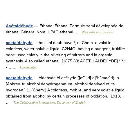
Acétaldéhyde
— Éthanal Éthanal Formule semi développée de l
éthanal Général Nom IUPAC éthanal …
Wikipédia en Français
acetaldehyde
— /as i tal deuh huyd /, n. Chem. a volatile,
colorless, water soluble liquid, C2H4O, having a pungent, fruitlike
odor: used chiefly in the silvering of mirrors and in organic
synthesis. Also called ethanal. [1875 80; ACET + ALDEHYDE] * * *
▪… …
Universalium
acetaldehyde
— Aldehyde Al de*hyde ([a^]l d[ e]*h[imac]d), n.
[Abbrev. fr. alcohol dehydrogenatum, alcohol deprived of its
hydrogen.] 1. (Chem.) A colorless, mobile, and very volatile liquid
obtained from alcohol by certain processes of oxidation. [1913…
…
The Collaborative International Dictionary of English