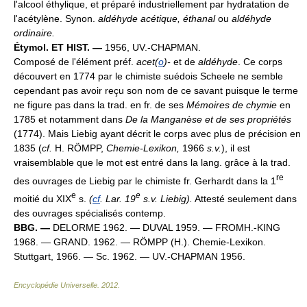
l'alcool éthylique, et préparé industriellement par hydratation de
l'acétylène. Synon.
aldéhyde acétique, éthanal
ou
aldéhyde
ordinaire.
Étymol. ET HIST. —
1956, UV.-CHAPMAN.
Composé de l'élément préf.
acet(
o
)-
et de
aldéhyde
. Ce corps
découvert en 1774 par le chimiste suédois Scheele ne semble
cependant pas avoir reçu son nom de ce savant puisque le terme
ne figure pas dans la trad. en fr. de ses
Mémoires de chymie
en
1785 et notamment dans
De la Manganèse et de ses propriétés
(1774). Mais Liebig ayant décrit le corps avec plus de précision en
1835 (
cf.
H. RÖMPP,
Chemie-Lexikon,
1966
s.v.
), il est
vraisemblable que le mot est entré dans la lang. grâce à la trad.
re
des ouvrages de Liebig par le chimiste fr. Gerhardt dans la 1
e
e
moitié du XIX
s.
(
cf
. Lar. 19
s.v. Liebig).
Attesté seulement dans
des ouvrages spécialisés contemp.
BBG. —
DELORME 1962. — DUVAL 1959. — FROMH.-KING
1968. — GRAND. 1962. — RÖMPP (H.). Chemie-Lexikon.
Stuttgart, 1966. — Sc. 1962. — UV.-CHAPMAN 1956.
Encyclopédie Universelle
.
2012
.