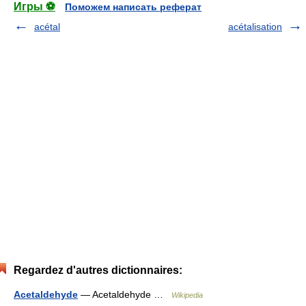
Игры ⚽
Поможем написать реферат
acétal
acétalisation
Regardez d'autres dictionnaires:
Acetaldehyde
— Acetaldehyde …
Wikipedia