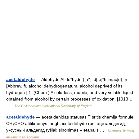
acetaldehyde
— Aldehyde Al de*hyde ([a^]l d[ e]*h[imac]d), n.
[Abbrev. fr. alcohol dehydrogenatum, alcohol deprived of its
hydrogen.] 1. (Chem.) A colorless, mobile, and very volatile liquid
obtained from alcohol by certain processes of oxidation. [1913…
…
The Collaborative International Dictionary of English
acetaldehyde
— acetaldehidas statusas T sritis chemija formulė
CH₃CHO atitikmenys: angl. acetaldehyde rus. ацетальдегид;
уксусный альдегид ryšiai: sinonimas – etanalis …
Chemijos terminų
aiškinamasis žodynas