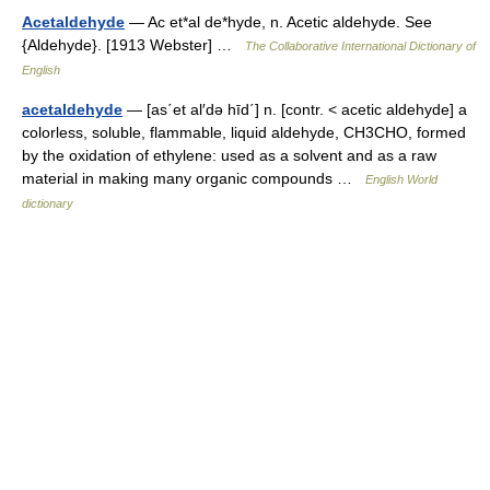
Acetaldehyde
— Ac et*al de*hyde, n. Acetic aldehyde. See
{Aldehyde}. [1913 Webster] …
The Collaborative International Dictionary of
English
acetaldehyde
— [as΄et al′də hīd΄] n. [contr. < acetic aldehyde] a
colorless, soluble, flammable, liquid aldehyde, CH3CHO, formed
by the oxidation of ethylene: used as a solvent and as a raw
material in making many organic compounds …
English World
dictionary