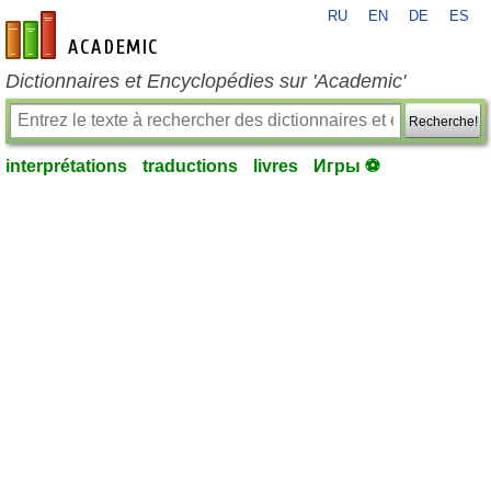
RU
EN
DE
ES
fr-academic.com
Dictionnaires et Encyclopédies sur 'Academic'
Recherche!
interprétations
traductions
livres
Игры ⚽