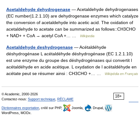
Acetaldehyde dehydrogenase
— Acetaldehyde dehydrogenases
(EC number|1.2.1.10) are dehydrogenase enzymes which catalyze
the conversion of acetaldehyde into acetic acid. The oxidation of
acetaldehyde to acetate can be summarized as follows::CH3CHO
+ NAD+ + CoA → acetyl CoA +… …
Wikipedia
Acetaldehyde deshydrogenase
— Acétaldéhyde
déshydrogénase L acétaldéhyde déshydrogénase (EC 1.2.1.10)
est une enzyme du groupe des déshydrogénases qui convertit l
acétaldéhyde en acide acétique. L oxydation de l acétaldéhyde en
acétate peut se résumer ainsi : CH3CHO +… …
Wikipédia en Français
© Academic, 2000-2026
18+
Contactez-nous:
Support technique
,
RÉCLAME
Dictionnaires exportation
, créé sur PHP,
Joomla,
Drupal,
WordPress, MODx.