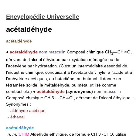
Encyclopédie Universelle
acétaldéhyde
acétaldéhyde
●
acétaldéhyde
nom masculin
Composé chimique CH
―CH≅O,
3
dérivant de l'alcool éthylique par oxydation ménagée ou de
l'acétylène par hydratation. (C'est un intermédiaire essentiel de
l'industrie chimique, conduisant à l'acétate de vinyle, à l'acide et à
l'anhydride acétiques, au butadiène, au butanol. Il donne un
tétramère solide, le métaldéhyde, ou méta, utilisé comme
combustible.) ●
acétaldéhyde
(synonymes)
nom masculin
Composé chimique CH 3 ―CH≅O , dérivant de l'alcool éthylique...
Synonymes
:
- aldéhyde acétique
- éthanal
acétaldéhyde
n.
m.
CHIM
Aldéhyde éthylique, de formule CH 3 -CHO, utilisé